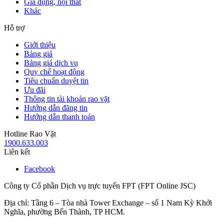
Gia dụng, nội thất
Khác
Hỗ trợ
Giới thiệu
Bảng giá
Bảng giá dịch vụ
Quy chế hoạt động
Tiêu chuẩn duyệt tin
Ưu đãi
Thông tin tài khoản rao vặt
Hướng dẫn đăng tin
Hướng dẫn thanh toán
Hotline Rao Vặt
1900.633.003
Liên kết
Facebook
Công ty Cổ phần Dịch vụ trực tuyến FPT (FPT Online JSC)
Địa chỉ: Tầng 6 – Tòa nhà Tower Exchange – số 1 Nam Kỳ Khởi
Nghĩa, phường Bến Thành, TP HCM.