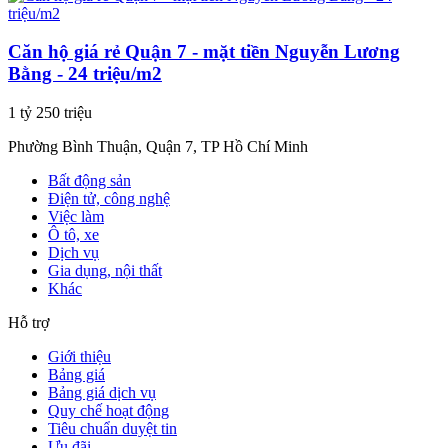
Căn hộ giá rẻ Quận 7 - mặt tiền Nguyễn Lương
Bằng - 24 triệu/m2
1 tỷ 250 triệu
Phường Bình Thuận, Quận 7, TP Hồ Chí Minh
Bất động sản
Điện tử, công nghệ
Việc làm
Ô tô, xe
Dịch vụ
Gia dụng, nội thất
Khác
Hỗ trợ
Giới thiệu
Bảng giá
Bảng giá dịch vụ
Quy chế hoạt động
Tiêu chuẩn duyệt tin
Ưu đãi