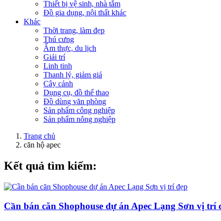
Thiết bị vệ sinh, nhà tắm
Đồ gia dụng, nội thất khác
Khác
Thời trang, làm đẹp
Thú cưng
Ẩm thực, du lịch
Giải trí
Linh tinh
Thanh lý, giảm giá
Cây cảnh
Dụng cụ, đồ thể thao
Đồ dùng văn phòng
Sản phẩm công nghiệp
Sản phẩm nông nghiệp
Trang chủ
căn hộ apec
Kết quả tìm kiếm:
Cần bán căn Shophouse dự án Apec Lạng Sơn vị trí 