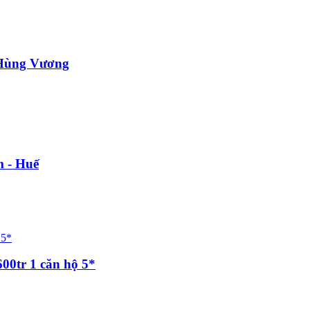
 Hùng Vương
 - Huế
00tr 1 căn hộ 5*