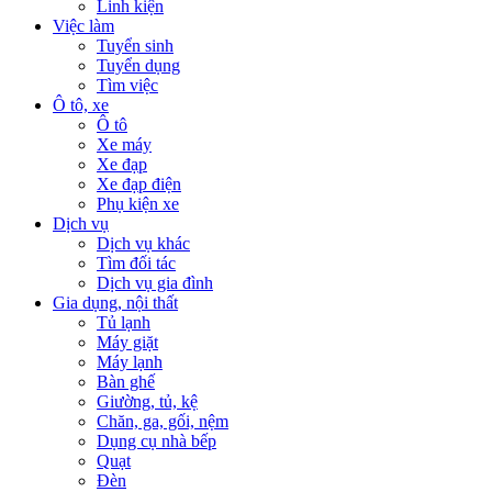
Linh kiện
Việc làm
Tuyển sinh
Tuyển dụng
Tìm việc
Ô tô, xe
Ô tô
Xe máy
Xe đạp
Xe đạp điện
Phụ kiện xe
Dịch vụ
Dịch vụ khác
Tìm đối tác
Dịch vụ gia đình
Gia dụng, nội thất
Tủ lạnh
Máy giặt
Máy lạnh
Bàn ghế
Giường, tủ, kệ
Chăn, ga, gối, nệm
Dụng cụ nhà bếp
Quạt
Đèn