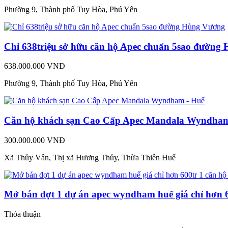
Phường 9, Thành phố Tuy Hòa, Phú Yên
Chỉ 638triệu sở hữu căn hộ Apec chuẩn 5sao đường
638.000.000 VNĐ
Phường 9, Thành phố Tuy Hòa, Phú Yên
Căn hộ khách sạn Cao Cấp Apec Mandala Wyndham
300.000.000 VNĐ
Xã Thủy Vân, Thị xã Hương Thủy, Thừa Thiên Huế
Mở bán đợt 1 dự án apec wyndham huế giá chỉ hơn 6
Thỏa thuận