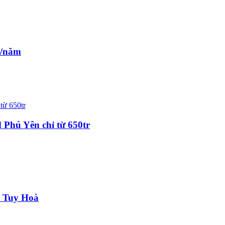
%/năm
Phú Yên chỉ từ 650tr
P Tuy Hoà