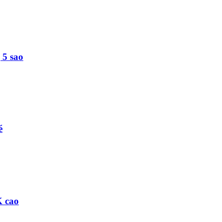
5 sao
é
K cao