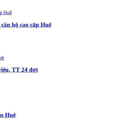
căn hộ cao cấp Huế
riệu, TT 24 đợt
am Huế