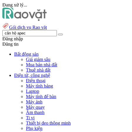
Đang xử lý...
Gói dịch vụ Rao vặt
Đăng nhập
Đăng tin
Bất động sản
Giá giảm sâu
Mua bán nhà đất
Thuê nhà đất
Điện tử, công nghệ
Điện thoại
Máy tính bảng
Laptop
Máy tính để bàn
Máy ảnh
Máy quay
Âm thanh
Ti vi
Thiết bị đeo thông minh
Phụ kiện