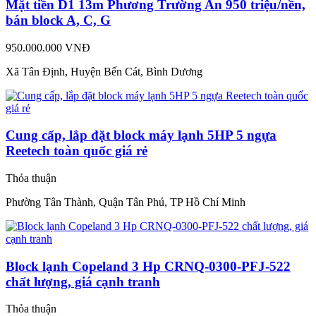
Mặt tiền D1 13m Phương Trường An 950 triệu/nền,
bán block A, C, G
950.000.000 VNĐ
Xã Tân Định, Huyện Bến Cát, Bình Dương
Cung cấp, lắp đặt block máy lạnh 5HP 5 ngựa
Reetech toàn quốc giá rẻ
Thỏa thuận
Phường Tân Thành, Quận Tân Phú, TP Hồ Chí Minh
Block lạnh Copeland 3 Hp CRNQ-0300-PFJ-522
chất lượng, giá cạnh tranh
Thỏa thuận