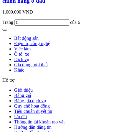
chính hãng ở đâu
1.000.000 VNĐ
Trang
của 6
Bất động sản
Điện tử, công nghệ
Việc làm
Ô tô, xe
Dịch vụ
Gia dụng, nội thất
Khác
Hỗ trợ
Giới thiệu
Bảng giá
Bảng giá dịch vụ
Quy chế hoạt động
Tiêu chuẩn duyệt tin
Ưu đãi
Thông tin tài khoản rao vặt
Hướng dẫn đăng tin