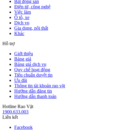
Bất động sản
Điện tử, công nghệ
Việc làm
Ô tô, xe
Dịch vụ
Gia dụng, nội thất
Khác
Hỗ trợ
Giới thiệu
Bảng giá
Bảng giá dịch vụ
Quy chế hoạt động
Tiêu chuẩn duyệt tin
Ưu đãi
Thông tin tài khoản rao vặt
Hướng dẫn đăng tin
Hướng dẫn thanh toán
Hotline Rao Vặt
1900.633.003
Liên kết
Facebook