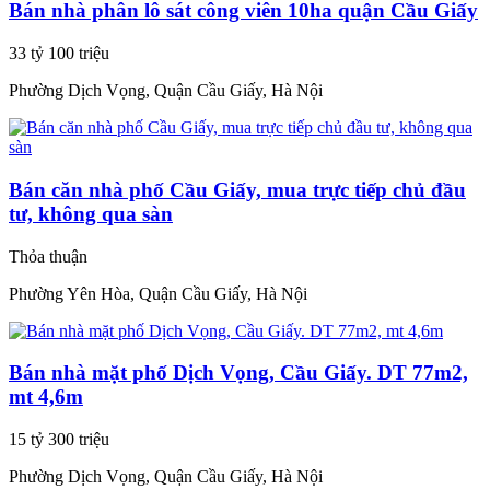
Bán nhà phân lô sát công viên 10ha quận Cầu Giấy
33 tỷ 100 triệu
Phường Dịch Vọng, Quận Cầu Giấy, Hà Nội
Bán căn nhà phố Cầu Giấy, mua trực tiếp chủ đầu
tư, không qua sàn
Thỏa thuận
Phường Yên Hòa, Quận Cầu Giấy, Hà Nội
Bán nhà mặt phố Dịch Vọng, Cầu Giấy. DT 77m2,
mt 4,6m
15 tỷ 300 triệu
Phường Dịch Vọng, Quận Cầu Giấy, Hà Nội