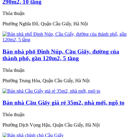
290m2, 10 tầng
Thỏa thuận
Phường Nghĩa Đô, Quận Cầu Giấy, Hà Nội
Bán nhà phố Đinh Núp, Cầu Giấy, đường của
thành phố, gần 120m2, 5 tầng
Thỏa thuận
Phường Trung Hòa, Quận Cầu Giấy, Hà Nội
Bán nhà Cầu Giấy giá rẻ 35m2, nhà mới, ngõ to
Thỏa thuận
Phường Dịch Vọng Hậu, Quận Cầu Giấy, Hà Nội