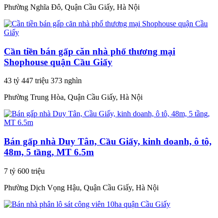
Phường Nghĩa Đô, Quận Cầu Giấy, Hà Nội
Cần tiền bán gấp căn nhà phố thương mại
Shophouse quận Cầu Giấy
43 tỷ 447 triệu 373 nghìn
Phường Trung Hòa, Quận Cầu Giấy, Hà Nội
Bán gấp nhà Duy Tân, Cầu Giấy, kinh doanh, ô tô,
48m, 5 tầng, MT 6.5m
7 tỷ 600 triệu
Phường Dịch Vọng Hậu, Quận Cầu Giấy, Hà Nội