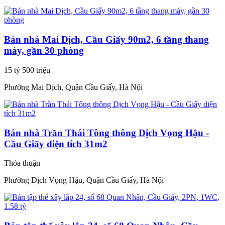
Bán nhà Mai Dịch, Cầu Giấy 90m2, 6 tầng thang
máy, gần 30 phòng
15 tỷ 500 triệu
Phường Mai Dịch, Quận Cầu Giấy, Hà Nội
Bán nhà Trần Thái Tông thông Dịch Vọng Hậu -
Cầu Giấy diện tích 31m2
Thỏa thuận
Phường Dịch Vọng Hậu, Quận Cầu Giấy, Hà Nội