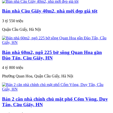
Bán nhà Cầu Giấy 40m2, nhà mới đẹp giá tốt
3 tỷ 550 triệu
Quận Cầu Giấy, Hà Nội
Bán nhà 60m2, ngõ 225 bờ sông Quan Hoa gần
Đào Tấn, Cầu Giấy, HN
4 tỷ 800 triệu
Phường Quan Hoa, Quận Cầu Giấy, Hà Nội
Bán 2 căn nhà chính chủ mặt phố Cốm Vòng, Duy
Tân, Cầu Giấy, HN