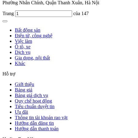
Phường Nhân Chính, Quận Thanh Xuân, Hà Nội
Trang
của 147
Bất động sản
Điện tử, công nghệ
Việc làm
Ô tô, xe
Dịch vụ
Gia dụng, nội thất
Khác
Hỗ trợ
Giới thiệu
Bảng giá
Bảng giá dịch vụ
Quy chế hoạt động
Tiêu chuẩn duyệt tin
Ưu đãi
Thông tin tài khoản rao vặt
Hướng dẫn đăng tin
Hướng dẫn thanh toán