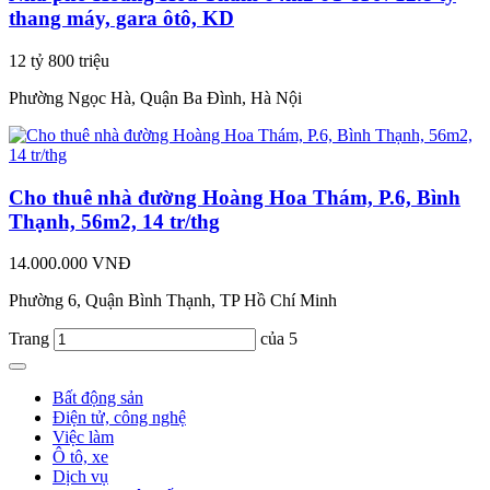
thang máy, gara ôtô, KD
12 tỷ 800 triệu
Phường Ngọc Hà, Quận Ba Đình, Hà Nội
Cho thuê nhà đường Hoàng Hoa Thám, P.6, Bình
Thạnh, 56m2, 14 tr/thg
14.000.000 VNĐ
Phường 6, Quận Bình Thạnh, TP Hồ Chí Minh
Trang
của 5
Bất động sản
Điện tử, công nghệ
Việc làm
Ô tô, xe
Dịch vụ