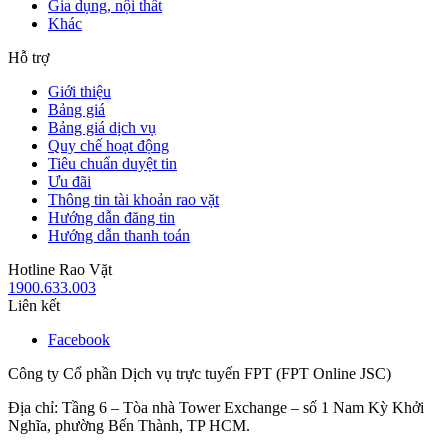
Gia dụng, nội thất
Khác
Hỗ trợ
Giới thiệu
Bảng giá
Bảng giá dịch vụ
Quy chế hoạt động
Tiêu chuẩn duyệt tin
Ưu đãi
Thông tin tài khoản rao vặt
Hướng dẫn đăng tin
Hướng dẫn thanh toán
Hotline Rao Vặt
1900.633.003
Liên kết
Facebook
Công ty Cổ phần Dịch vụ trực tuyến FPT (FPT Online JSC)
Địa chỉ: Tầng 6 – Tòa nhà Tower Exchange – số 1 Nam Kỳ Khởi
Nghĩa, phường Bến Thành, TP HCM.