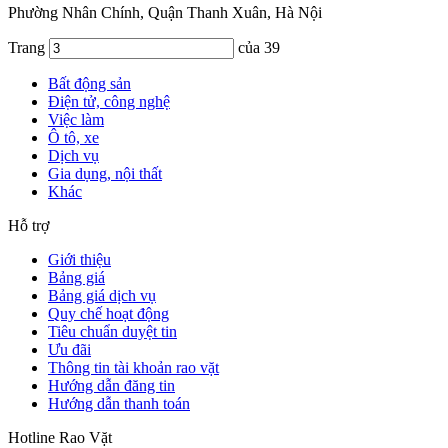
Phường Nhân Chính, Quận Thanh Xuân, Hà Nội
Trang
của 39
Bất động sản
Điện tử, công nghệ
Việc làm
Ô tô, xe
Dịch vụ
Gia dụng, nội thất
Khác
Hỗ trợ
Giới thiệu
Bảng giá
Bảng giá dịch vụ
Quy chế hoạt động
Tiêu chuẩn duyệt tin
Ưu đãi
Thông tin tài khoản rao vặt
Hướng dẫn đăng tin
Hướng dẫn thanh toán
Hotline Rao Vặt