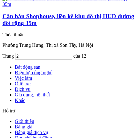
Cần bán Shophouse, liền kề khu đô thị HUD đường
đôi rộng 35m
Thỏa thuận
Phường Trung Hưng, Thị xã Sơn Tây, Hà Nội
Trang
của 12
Bất động sản
Điện tử, công nghệ
Việc làm
Ô tô, xe
Dịch vụ
Gia dụng, nội thất
Khác
Hỗ trợ
Giới thiệu
Bảng giá
Bảng giá dịch vụ
Quy chế hoạt động