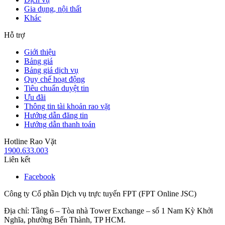
Gia dụng, nội thất
Khác
Hỗ trợ
Giới thiệu
Bảng giá
Bảng giá dịch vụ
Quy chế hoạt động
Tiêu chuẩn duyệt tin
Ưu đãi
Thông tin tài khoản rao vặt
Hướng dẫn đăng tin
Hướng dẫn thanh toán
Hotline Rao Vặt
1900.633.003
Liên kết
Facebook
Công ty Cổ phần Dịch vụ trực tuyến FPT (FPT Online JSC)
Địa chỉ: Tầng 6 – Tòa nhà Tower Exchange – số 1 Nam Kỳ Khởi
Nghĩa, phường Bến Thành, TP HCM.